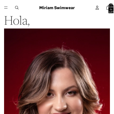
TOTA
Miriam Swimwear
ITEM
IN
CART
0
Hola,